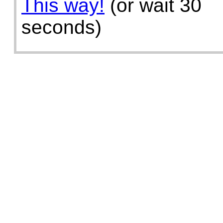
This way!
(or wait 30
seconds)